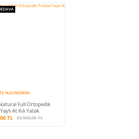
BEDAVA
TE %20 İNDİRİM
Natural Full Ortopedik
Yaylı At Kılı Yatak
,00 TL
53.900,00 TL