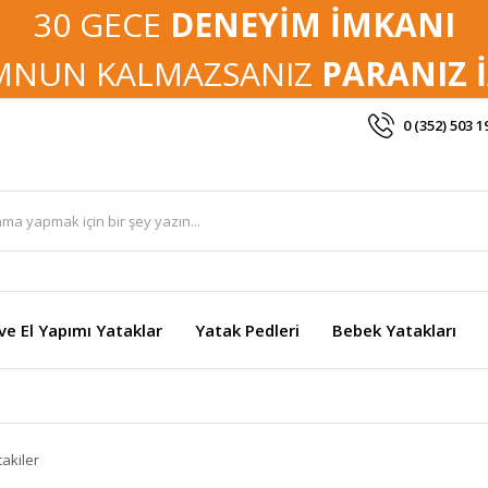
30 GECE
DENEYİM İMKANI
NUN KALMAZSANIZ
PARANIZ 
0 (352) 503 1
ve El Yapımı Yataklar
Yatak Pedleri
Bebek Yatakları
takiler