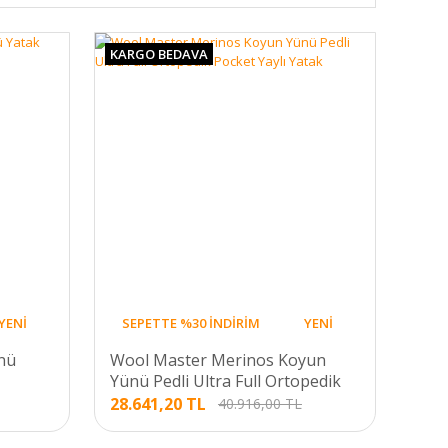
KARGO BEDAVA
YENİ
SEPETTE %30 İNDİRİM
YENİ
nü
Wool Master Merinos Koyun
Yünü Pedli Ultra Full Ortopedik
Pocket Yaylı Yatak
28.641,20 TL
40.916,00 TL