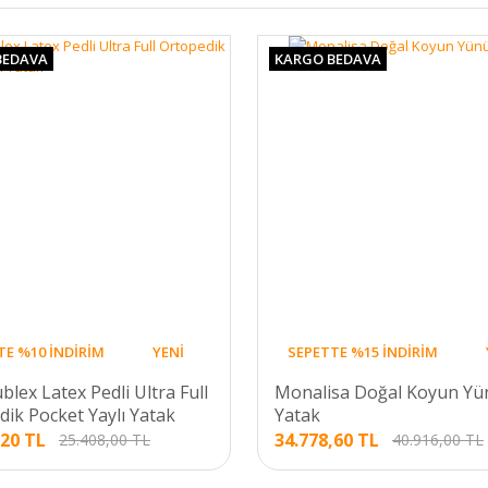
BEDAVA
KARGO BEDAVA
TE %10 İNDİRİM
YENİ
SEPETTE %15 İNDİRİM
blex Latex Pedli Ultra Full
Monalisa Doğal Koyun Yü
ik Pocket Yaylı Yatak
Yatak
,20 TL
34.778,60 TL
25.408,00 TL
40.916,00 TL