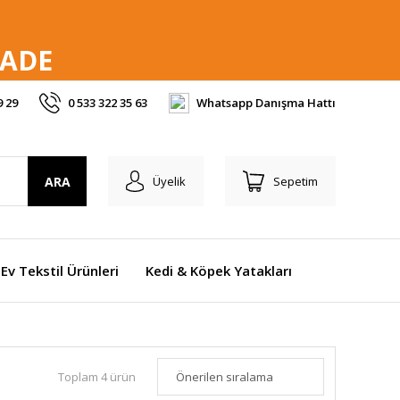
İADE
9 29
0 533 322 35 63
Whatsapp Danışma Hattı
ARA
Üyelik
Sepetim
Ev Tekstil Ürünleri
Kedi & Köpek Yatakları
Toplam 4 ürün