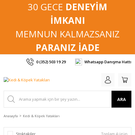
30 GECE
DENEYİM
İMKANI
MEMNUN KALMAZSANIZ
PARANIZ İADE
0 (352) 503 19 29
Whatsapp Danışma Hattı
ARA
Anasayfa
Kedi & Köpek Yatakları
Stoktakiler
Toplam 4 ürün