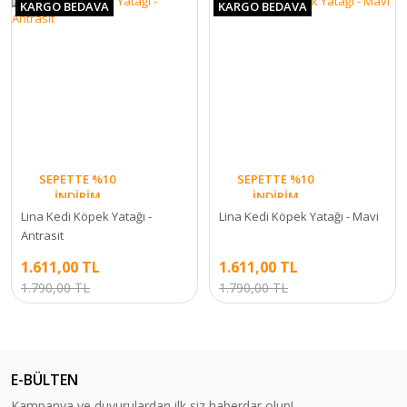
KARGO BEDAVA
KARGO BEDAVA
SEPETTE %10
SEPETTE %10
İNDİRİM
İNDİRİM
Lina Kedi Köpek Yatağı -
Lina Kedi Köpek Yatağı - Mavi
Antrasit
1.611,00 TL
1.611,00 TL
1.790,00 TL
1.790,00 TL
E-BÜLTEN
Kampanya ve duyurulardan ilk siz haberdar olun!