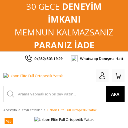
30 GECE
DENEYİM
İMKANI
MEMNUN KALMAZSANIZ
PARANIZ İADE
0 (352) 503 19 29
Whatsapp Danışma Hattı
ARA
Anasayfa
Yaylı Yataklar
Lizbon Elite Full Ortopedik Yatak
%5