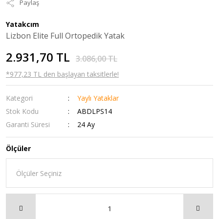
Paylaş
Yatakcım
Lizbon Elite Full Ortopedik Yatak
2.931,70 TL
3.086,00 TL
*977,23 TL den başlayan taksitlerle!
Kategori
Yaylı Yataklar
Stok Kodu
ABDLPS14
Garanti Süresi
24 Ay
Ölçüler