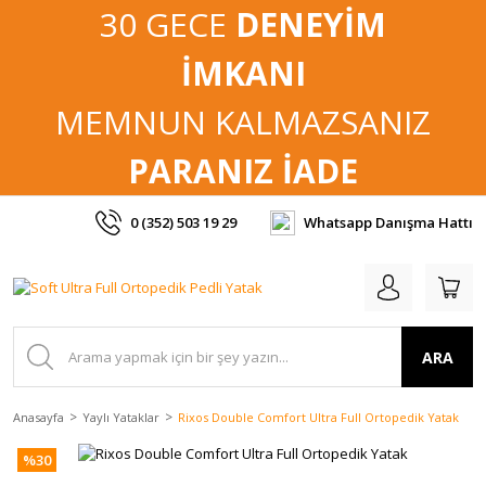
30 GECE
DENEYİM
İMKANI
MEMNUN KALMAZSANIZ
PARANIZ İADE
0 (352) 503 19 29
Whatsapp Danışma Hattı
ARA
Anasayfa
Yaylı Yataklar
Rixos Double Comfort Ultra Full Ortopedik Yatak
%30