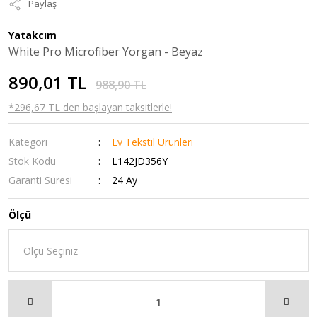
Paylaş
Yatakcım
White Pro Microfiber Yorgan - Beyaz
890,01 TL
988,90 TL
*296,67 TL den başlayan taksitlerle!
Kategori
Ev Tekstil Ürünleri
Stok Kodu
L142JD356Y
Garanti Süresi
24 Ay
Ölçü