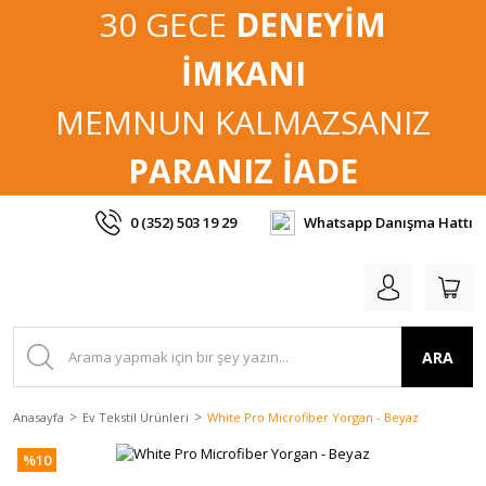
30 GECE
DENEYİM
İMKANI
MEMNUN KALMAZSANIZ
PARANIZ İADE
0 (352) 503 19 29
Whatsapp Danışma Hattı
ARA
Anasayfa
Ev Tekstil Ürünleri
White Pro Microfiber Yorgan - Beyaz
%10