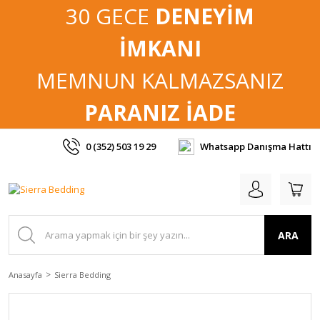
30 GECE
DENEYİM
İMKANI
MEMNUN KALMAZSANIZ
PARANIZ İADE
0 (352) 503 19 29
Whatsapp Danışma Hattı
ARA
Anasayfa
Sierra Bedding