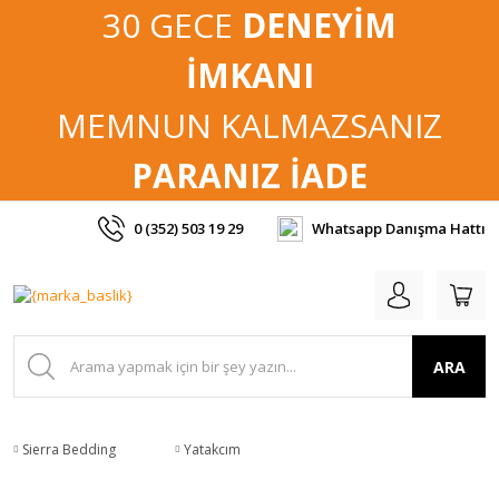
30 GECE
DENEYİM
İMKANI
MEMNUN KALMAZSANIZ
PARANIZ İADE
0 (352) 503 19 29
Whatsapp Danışma Hattı
ARA
Sierra Bedding
Yatakcım